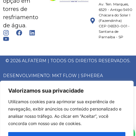
opção em
Av. Ten. Marques,
torres de
6529 - Antigo 5490
Chácara do Solar I
resfriamento
(Fazendinha)
de água.
CEP 06530-001 -
Santana de
Parnaíba - SP
© 2026 ALFATERM | TODOS OS DIREITOS RESERVADOS.
DESENVOLVIMENTO:
MKT FLOW
|
SPHEREA
Valorizamos sua privacidade
Utilizamos cookies para aprimorar sua experiência de
navegação, exibir anúncios ou conteúdo personalizado e
analisar nosso tráfego. Ao clicar em “Aceitar”, você
concorda com nosso uso de cookies.