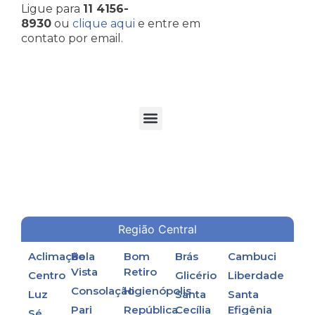
Ligue para
11 4156-
8930
ou
clique aqui
e entre em
contato por email.
TORRES DE RESFRIAMENTO DE ÁGUA EM PROCESSOS INDUSTRIAIS
Região Central
Aclimação
Bela
Bom
Brás
Cambuci
Vista
Retiro
Centro
Glicério
Liberdade
Consolação
Higienópolis
Luz
Santa
Santa
Pari
República
Cecília
Efigênia
Sé