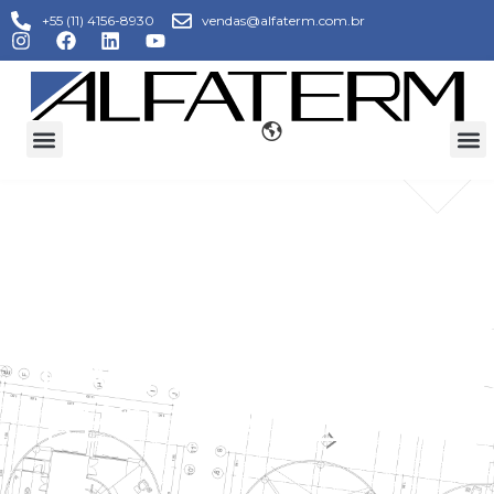
+55 (11) 4156-8930
vendas@alfaterm.com.br
VENTILADOR
PARA TORRE DE
RESFRIAMENTO