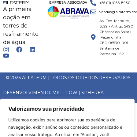
+55 (11) 4156-8930
A primeira
vendas@alfaterm.co
opção em
Av. Ten. Marques,
torres de
6529 - Antigo 5490
Chácara do Solar I
resfriamento
(Fazendinha)
de água.
CEP 06530-001 -
Santana de
Parnaíba - SP
© 2026 ALFATERM | TODOS OS DIREITOS RESERVADOS.
DESENVOLVIMENTO:
MKT FLOW
|
SPHEREA
Valorizamos sua privacidade
Utilizamos cookies para aprimorar sua experiência de
navegação, exibir anúncios ou conteúdo personalizado e
analisar nosso tráfego. Ao clicar em “Aceitar”, você