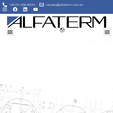
+55 (11) 4156-8930
vendas@alfaterm.com.br
TORRE DE
REFRIGERAÇÃO
DE ÁGUA