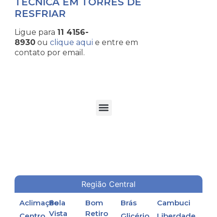
TÉCNICA EM TORRES DE
RESFRIAR
Ligue para
11 4156-
8930
ou
clique aqui
e entre em
contato por email.
TORRES DE RESFRIAMENTO DE ÁGUA EM PROCESSOS INDUSTRIAIS
Região Central
Aclimação
Bela
Bom
Brás
Cambuci
Vista
Retiro
Centro
Glicério
Liberdade