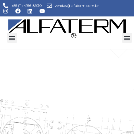
+55 (11) 4156-8930
vendas@alfaterm.com.br
PREÇO DE TORRE
DE
RESFRIAMENTO