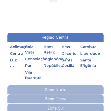
TORRES DE RESFRIAMENTO DE ÁGUA EM PROCESSOS INDUSTRIAIS
Região Central
Aclimação
Bela
Bom
Brás
Cambuci
Vista
Retiro
Centro
Glicério
Liberdade
Consolação
Higienópolis
Luz
Santa
Santa
Pari
República
Cecília
Efigênia
Sé
Vila
Buarque
Zona Norte
Zona Oeste
Zona Sul