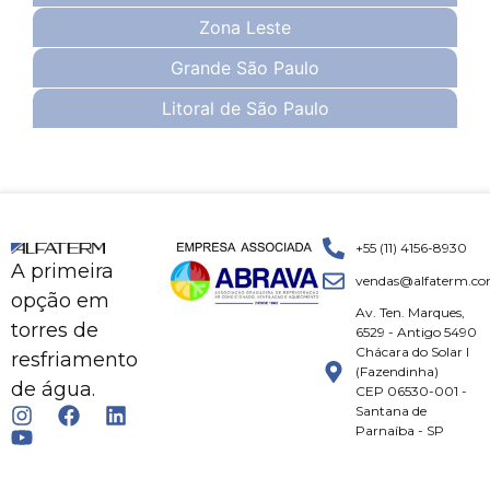
Zona Leste
Grande São Paulo
Litoral de São Paulo
+55 (11) 4156-8930
A primeira
vendas@alfaterm.co
opção em
Av. Ten. Marques,
torres de
6529 - Antigo 5490
Chácara do Solar I
resfriamento
(Fazendinha)
de água.
CEP 06530-001 -
Santana de
Parnaíba - SP