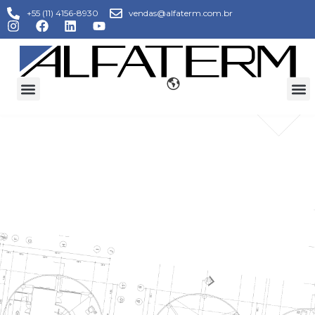
+55 (11) 4156-8930
vendas@alfaterm.com.br
CERTIFICAÇÕES