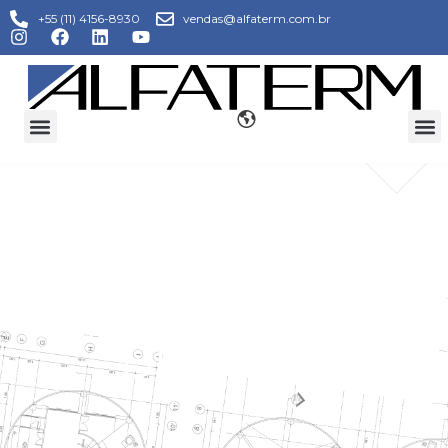
+55 (11) 4156-8930
vendas@alfaterm.com.br
ALIMENTOS E
BEBIDAS