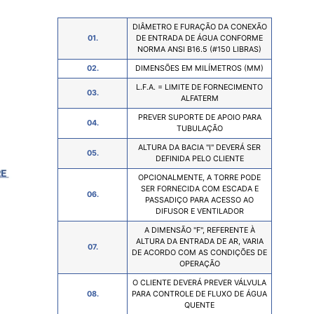
DIÂMETRO E FURAÇÃO DA CONEXÃO
01.
DE ENTRADA DE ÁGUA CONFORME
NORMA ANSI B16.5 (#150 LIBRAS)
02.
DIMENSÕES EM MILÍMETROS (MM)
L.F.A. = LIMITE DE FORNECIMENTO
03.
ALFATERM
PREVER SUPORTE DE APOIO PARA
04.
TUBULAÇÃO
ALTURA DA BACIA "I" DEVERÁ SER
05.
DEFINIDA PELO CLIENTE
OPCIONALMENTE, A TORRE PODE
SER FORNECIDA COM ESCADA E
06.
G
PASSADIÇO PARA ACESSO AO
DIFUSOR E VENTILADOR
A DIMENSÃO "F", REFERENTE À
ALTURA DA ENTRADA DE AR, VARIA
07.
DE ACORDO COM AS CONDIÇÕES DE
OPERAÇÃO
O CLIENTE DEVERÁ PREVER VÁLVULA
H
08.
PARA CONTROLE DE FLUXO DE ÁGUA
QUENTE