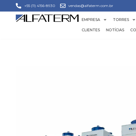
+55 (11) 4156-8930
vendas@alfaterm.com.br
EMPRESA
TORRES
CLIENTES
NOTÍCIAS
CO