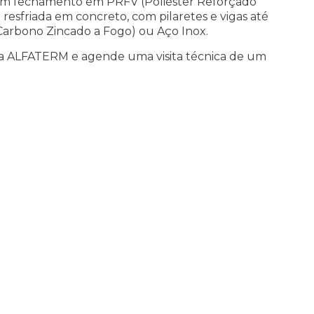
om fechamento em PRFV (Poliéster Reforçado
 resfriada em concreto, com pilaretes e vigas até
 Carbono Zincado a Fogo) ou Aço Inox.
a ALFATERM e agende uma visita técnica de um