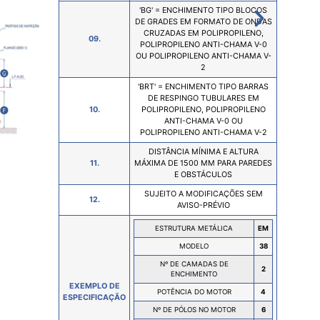
'BG' = ENCHIMENTO TIPO BLOCOS
DE GRADES EM FORMATO DE ONDAS
CRUZADAS EM POLIPROPILENO,
09.
POLIPROPILENO ANTI-CHAMA V-0
COM VE
OU POLIPROPILENO ANTI-CHAMA V-
2
'BRT' = ENCHIMENTO TIPO BARRAS
DE RESPINGO TUBULARES EM
10.
POLIPROPILENO, POLIPROPILENO
ANTI-CHAMA V-0 OU
POLIPROPILENO ANTI-CHAMA V-2
DISTÂNCIA MÍNIMA E ALTURA
11.
MÁXIMA DE 1500 MM PARA PAREDES
E OBSTÁCULOS
SUJEITO A MODIFICAÇÕES SEM
12.
AVISO-PRÉVIO
ESTRUTURA METÁLICA
EM
MODELO
38
Nº DE CAMADAS DE
2
ENCHIMENTO
EXEMPLO DE
POTÊNCIA DO MOTOR
4
ESPECIFICAÇÃO
Nº DE PÓLOS NO MOTOR
6