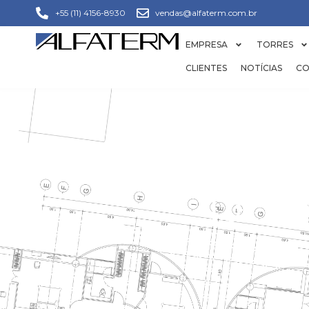
+55 (11) 4156-8930
vendas@alfaterm.com.br
EMPRESA
TORRES
CLIENTES
NOTÍCIAS
CO
DÚV