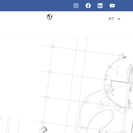
PT
NTES