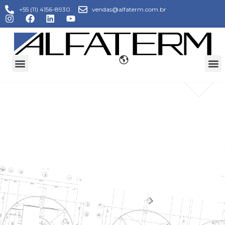
+55 (11) 4156-8930
vendas@alfaterm.com.br
GERAÇÃO DE
ENERGIA