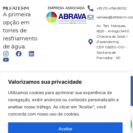
+55 (11) 4156-8930
A primeira
vendas@alfaterm.co
opção em
Av. Ten. Marques,
torres de
6529 - Antigo 5490
Chácara do Solar I
resfriamento
(Fazendinha)
de água.
CEP 06530-001 -
Santana de
Parnaíba - SP
© 2026 ALFATERM | TODOS OS DIREITOS RESERVADOS.
Valorizamos sua privacidade
Utilizamos cookies para aprimorar sua experiência de
DESENVOLVIMENTO:
MKT FLOW
|
SPHEREA
navegação, exibir anúncios ou conteúdo personalizado e
analisar nosso tráfego. Ao clicar em “Aceitar”, você
concorda com nosso uso de cookies.
Aceitar