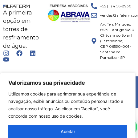
+55 (11) 4156-8930
A primeira
vendas@alfaterm.co
opção em
Av. Ten. Marques,
torres de
6529 - Antigo 5490
Chácara do Solar I
resfriamento
(Fazendinha)
de água.
CEP 06530-001 -
Santana de
Parnaíba - SP
© 2026 ALFATERM | TODOS OS DIREITOS RESERVADOS.
Valorizamos sua privacidade
Utilizamos cookies para aprimorar sua experiência de
DESENVOLVIMENTO:
MKT FLOW
|
SPHEREA
navegação, exibir anúncios ou conteúdo personalizado e
analisar nosso tráfego. Ao clicar em “Aceitar”, você
concorda com nosso uso de cookies.
Aceitar