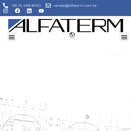
+55 (11) 4156-8930
vendas@alfaterm.com.br
REFORMA E
RECAPACITAÇÃO