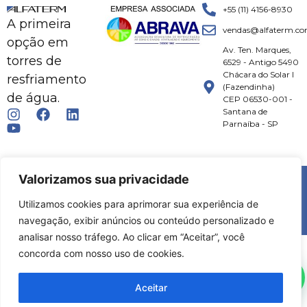
+55 (11) 4156-8930
A primeira
vendas@alfaterm.co
opção em
Av. Ten. Marques,
torres de
6529 - Antigo 5490
Chácara do Solar I
resfriamento
(Fazendinha)
de água.
CEP 06530-001 -
Santana de
Parnaíba - SP
© 2026 ALFATERM | TODOS OS DIREITOS RESERVADOS.
Valorizamos sua privacidade
Utilizamos cookies para aprimorar sua experiência de
DESENVOLVIMENTO:
MKT FLOW
|
SPHEREA
navegação, exibir anúncios ou conteúdo personalizado e
analisar nosso tráfego. Ao clicar em “Aceitar”, você
concorda com nosso uso de cookies.
Aceitar