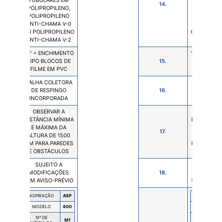
TUBULARES EM
TUBULAR
14.
POLIPROPILENO,
POLIPROP
POLIPROPILENO
POLIPROP
ANTI-CHAMA V-0
ANTI-CHA
OU POLIPROPILENO
OU POLIPR
ANTI-CHAMA V-2
ANTI-CHA
'BF' = ENCHIMENTO
'BF' = ENC
TIPO BLOCOS DE
15.
TIPO BLO
FILME EM PVC
FILME E
CALHA COLETORA
CALHA CO
DE RESPINGO
16.
DE RESP
INCORPORADA
INCORPO
OBSERVAR A
OBSERV
DISTÂNCIA MÍNIMA
DISTÂNCIA
E MÁXIMA DA
E MÁXIM
17.
ALTURA DE 1500
ALTURA D
MM PARA PAREDES
MM PARA P
E OBSTÁCULOS
E OBSTÁ
SUJEITO A
SUJEIT
MODIFICAÇÕES
18.
MODIFIC
SEM AVISO-PRÉVIO
SEM AVISO
ASPIRAÇÃO
ASP
ASPIRAÇÃO
MODELO
800
MODELO
Nº DE
Nº DE
M1