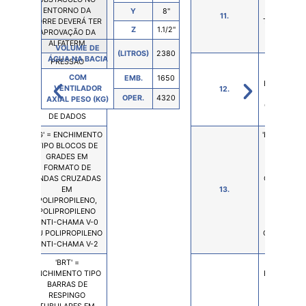
ENTORNO DA
ENTORN
Y
8"
11.
TORRE DEVERÁ TER
TORRE DEV
Z
1.1/2"
APROVAÇÃO DA
APROVAÇ
ALFATERM
ALFAT
VOLUME DE
VOLU
(LITROS)
2380
ÁGUA NA BACIA
ÁGUA 
PRESSÃO
PRESS
REQUERIDA NA
REQUERI
COM
C
EMB.
1650
ENTRADA DE ÁGUA
ENTRADA D
VENTILADOR
VENT
12.
QUENTE,
QUENT
OPER.
4320
AXIAL PESO (KG)
AXIAL 
CONFORME FOLHA
CONFORME
DE DADOS
DE DA
'BG' = ENCHIMENTO
'BG' = ENC
TIPO BLOCOS DE
TIPO BLO
GRADES EM
GRADES
FORMATO DE
FORMAT
ONDAS CRUZADAS
ONDAS CR
EM
13.
EM
POLIPROPILENO,
POLIPROP
POLIPROPILENO
POLIPROP
ANTI-CHAMA V-0
ANTI-CHA
OU POLIPROPILENO
OU POLIPR
ANTI-CHAMA V-2
ANTI-CHA
'BRT' =
'BRT'
ENCHIMENTO TIPO
ENCHIMENT
BARRAS DE
BARRAS
RESPINGO
RESPI