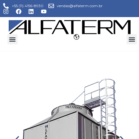
+55 (11) 4156-8930
vendas@alfaterm.com.br