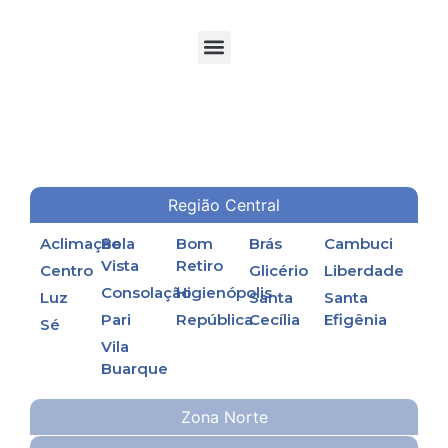
TORRES DE RESFRIAMENTO DE ÁGUA EM PROCESSOS INDUSTRIAIS
Região Central
Aclimação
Bela
Bom
Brás
Cambuci
Vista
Retiro
Centro
Glicério
Liberdade
Consolação
Higienópolis
Luz
Santa
Santa
Pari
República
Cecília
Efigênia
Sé
Vila
Buarque
Zona Norte