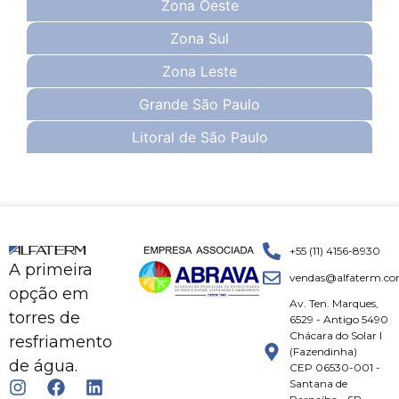
Zona Oeste
Zona Sul
Zona Leste
Grande São Paulo
Litoral de São Paulo
+55 (11) 4156-8930
A primeira
vendas@alfaterm.co
opção em
Av. Ten. Marques,
torres de
6529 - Antigo 5490
Chácara do Solar I
resfriamento
(Fazendinha)
de água.
CEP 06530-001 -
Santana de