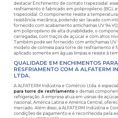
destacar:Enchimento de contato trapezoidal: esse
resfriamento é fabricado em polipropileno (BG), 
trapezoidal. O componente resiste a temperaturas
resistência mecânica, podendo ser lavado com int
fornecido com acabamento antichamas UV 94 V0;
em polipropileno de alta durabilidade, o compon
carregadas, com traços de açúcar e com altos nív
Também pode ser fornecido com antichamas UV 94
modelo de colmeia para torre de resfriamento é 
aplicado somente em águas limpas e resiste à tem
QUALIDADE EM ENCHIMENTOS PARA
RESFRIAMENTO COM A ALFATERM IN
LTDA.
A ALFATERM Indústria e Comércio Ltda. é especial
para torre de resfriamento
e demais component
refrigeração. A empresa atua em usinas de açúcar 
nacional, América Latina e América Central, ofer
mercado. Além disso, a ALFATERM Indústria e Co
condições de pagamento e é reconhecida pela ex