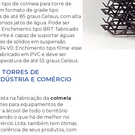
 tipo de colmeia para torre de
em formato de grade tipo
 de até 85 graus Celsius, com alta
ensos jatos de água. Pode ser
 Enchimento tipo BRT: fabricado
ente é capaz de suportar águas
eis de sólidos em suspensão.
 V0; Enchimento tipo filme: esse
fabricado em PVC e deve ser
peratura de até 55 graus Celsius.
 TORRES DE
DÚSTRIA E COMÉRCIO
ista na fabricação da
colmeia
es para equipamentos de
a álcool de todo o território
ecendo o que há de melhor no
mércio Ltda. também tem ótimas
celência de seus produtos, com