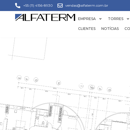
+55 (11) 4156-8930
vendas@alfaterm.com.br
EMPRESA
TORRES
CLIENTES
NOTÍCIAS
CO
COLM