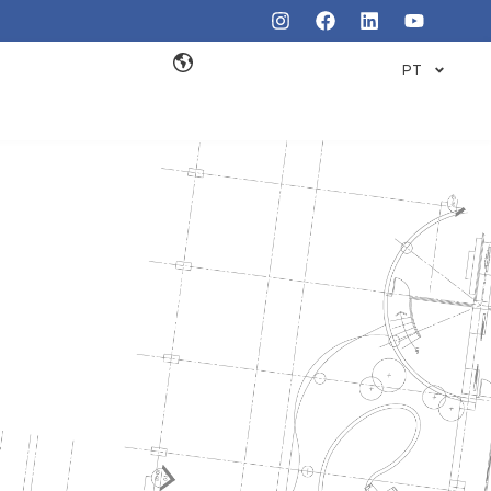
PT
RE DE
O