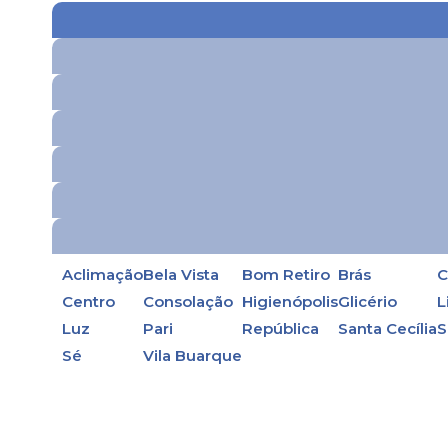
Aclimação
Bela Vista
Bom Retiro
Brás
C
Centro
Consolação
Higienópolis
Glicério
L
Luz
Pari
República
Santa Cecília
S
Sé
Vila Buarque