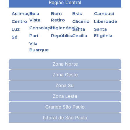
Região Central
Aclimação
Bela
Bom
Brás
Cambuci
Vista
Retiro
Centro
Glicério
Liberdade
Consolação
Higienópolis
Luz
Santa
Santa
Pari
República
Cecília
Efigênia
Sé
Vila
Buarque
Zona Norte
Zona Oeste
Zona Sul
Zona Leste
Grande São Paulo
Litoral de São Paulo