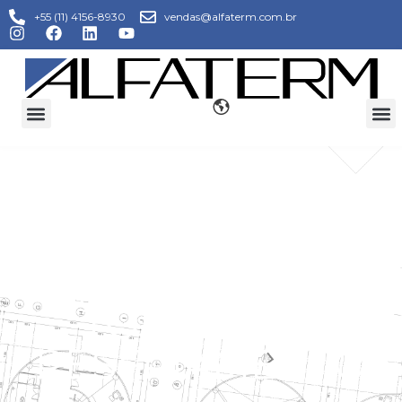
+55 (11) 4156-8930
vendas@alfaterm.com.br
MANUTENÇÃO
CORRETIVA DE
TORRES DE
RESFRIAMENTO