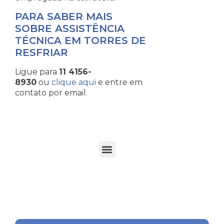
PARA SABER MAIS
SOBRE ASSISTÊNCIA
TÉCNICA EM TORRES DE
RESFRIAR
Ligue para
11 4156-
8930
ou
clique aqui
e entre em
contato por email.
TORRES DE RESFRIAMENTO DE ÁGUA EM PROCESSOS INDUSTRIAIS