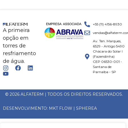
+55 (11) 4156-8930
A primeira
vendas@alfaterm.co
opção em
Av. Ten. Marques,
torres de
6529 - Antigo 5490
Chácara do Solar I
resfriamento
(Fazendinha)
de água.
CEP 06530-001 -
Santana de
Parnaíba - SP
© 2026 ALFATERM | TODOS OS DIREITOS RESERVADOS.
DESENVOLVIMENTO:
MKT FLOW
|
SPHEREA