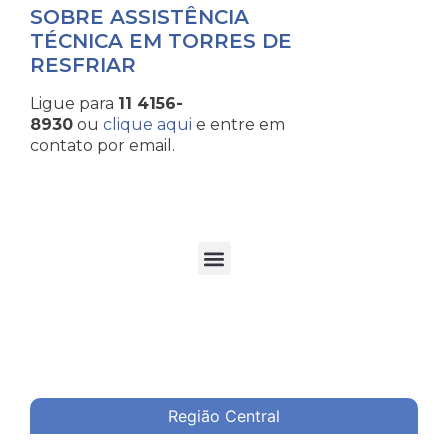
SOBRE ASSISTÊNCIA
TÉCNICA EM TORRES DE
RESFRIAR
Ligue para
11 4156-
8930
ou
clique aqui
e entre em
contato por email.
TORRES DE RESFRIAMENTO DE ÁGUA EM PROCESSOS INDUSTRIAIS
Região Central