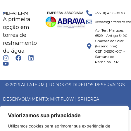
+55 (11) 4156-8930
A primeira
vendas@alfaterm.co
opção em
Av. Ten. Marques,
torres de
6529 - Antigo 5490
Chácara do Solar I
resfriamento
(Fazendinha)
de água.
CEP 06530-001 -
Santana de
Parnaíba - SP
© 2026 ALFATERM | TODOS OS DIREITOS RESERVADOS.
DESENVOLVIMENTO:
MKT FLOW
|
SPHEREA
Valorizamos sua privacidade
Utilizamos cookies para aprimorar sua experiência de