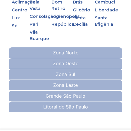
Aclimação
Bela
Bom
Brás
Cambuci
Vista
Retiro
Centro
Glicério
Liberdade
Consolação
Higienópolis
Luz
Santa
Santa
Pari
República
Cecília
Efigênia
Sé
Vila
Buarque
Zona Norte
Zona Oeste
Zona Sul
Zona Leste
Grande São Paulo
Litoral de São Paulo