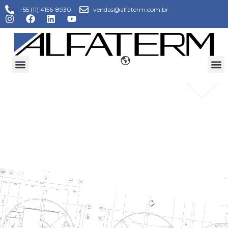
+55 (11) 4156-8930
vendas@alfaterm.com.br
BICO ASPERSOR
PARA TORRE DE
RESFRIAMENTO