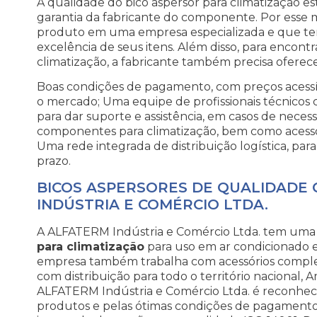
A qualidade do bico aspersor para climatização e
garantia da fabricante do componente. Por esse 
produto em uma empresa especializada e que t
excelência de seus itens. Além disso, para encont
climatização, a fabricante também precisa oferecer
Boas condições de pagamento, com preços acessí
o mercado; Uma equipe de profissionais técnicos c
para dar suporte e assistência, em casos de neces
componentes para climatização, bem como acessór
Uma rede integrada de distribuição logística, pa
prazo.
BICOS ASPERSORES DE QUALIDADE
INDÚSTRIA E COMÉRCIO LTDA.
A ALFATERM Indústria e Comércio Ltda. tem uma
para climatização
para uso em ar condicionado e
empresa também trabalha com acessórios complet
com distribuição para todo o território nacional, 
ALFATERM Indústria e Comércio Ltda. é reconheci
produtos e pelas ótimas condições de pagamento