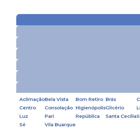
Aclimação
Bela Vista
Bom Retiro
Brás
C
Centro
Consolação
Higienópolis
Glicério
L
Luz
Pari
República
Santa Cecília
S
Sé
Vila Buarque