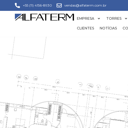
+55 (11) 4156-8930
vendas@alfaterm.com.br
EMPRESA
TORRES
CLIENTES
NOTÍCIAS
CO
BICO ASPE