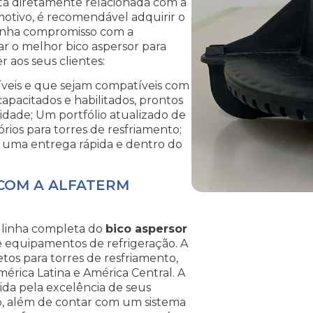
stá diretamente relacionada com a
motivo, é recomendável adquirir o
enha compromisso com a
rar o melhor bico aspersor para
 aos seus clientes:
veis e que sejam compatíveis com
apacitados e habilitados, prontos
sidade; Um portfólio atualizado de
ios para torres de resfriamento;
ra uma entrega rápida e dentro do
 COM A ALFATERM
 linha completa do
bico aspersor
 equipamentos de refrigeração. A
os para torres de resfriamento,
América Latina e América Central. A
da pela excelência de seus
, além de contar com um sistema