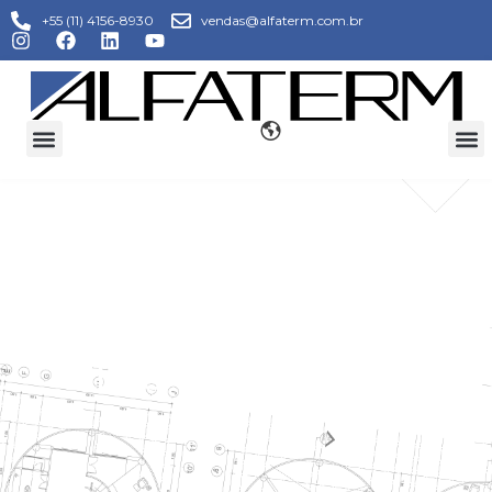
+55 (11) 4156-8930
vendas@alfaterm.com.br
NOVIDADES