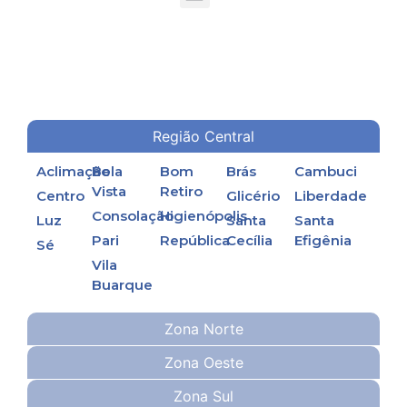
TORRES DE RESFRIAMENTO DE ÁGUA EM PROCESSOS INDUSTRIAIS
Região Central
Aclimação
Bela
Bom
Brás
Cambuci
Vista
Retiro
Centro
Glicério
Liberdade
Consolação
Higienópolis
Luz
Santa
Santa
Pari
República
Cecília
Efigênia
Sé
Vila
Buarque
Zona Norte
Zona Oeste
Zona Sul