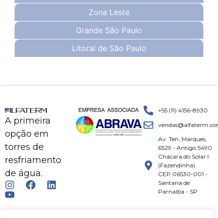
Zona Leste
Grande São Paulo
Litoral de São Paulo
+55 (11) 4156-8930
A primeira
vendas@alfaterm.co
opção em
Av. Ten. Marques,
torres de
6529 - Antigo 5490
Chácara do Solar I
resfriamento
(Fazendinha)
de água.
CEP 06530-001 -
Santana de
Parnaíba - SP