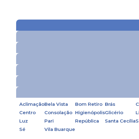
Aclimação
Bela Vista
Bom Retiro
Brás
C
Centro
Consolação
Higienópolis
Glicério
L
Luz
Pari
República
Santa Cecília
S
Sé
Vila Buarque