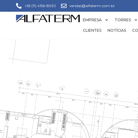
+55 (11) 4156-8930
vendas@alfaterm.com.br
EMPRESA
TORRES
CLIENTES
NOTÍCIAS
CO
TORRE DE 