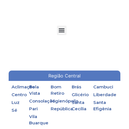
TORRES DE RESFRIAMENTO DE ÁGUA EM PROCESSOS INDUSTRIAIS
Região Central
Aclimação
Bela
Bom
Brás
Cambuci
Vista
Retiro
Centro
Glicério
Liberdade
Consolação
Higienópolis
Luz
Santa
Santa
Pari
República
Cecília
Efigênia
Sé
Vila
Buarque