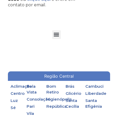
contato por email.
TORRES DE RESFRIAMENTO DE ÁGUA EM PROCESSOS INDUSTRIAIS
Região Central
Aclimação
Bela
Bom
Brás
Cambuci
Vista
Retiro
Centro
Glicério
Liberdade
Consolação
Higienópolis
Luz
Santa
Santa
Pari
República
Cecília
Efigênia
Sé
Vila