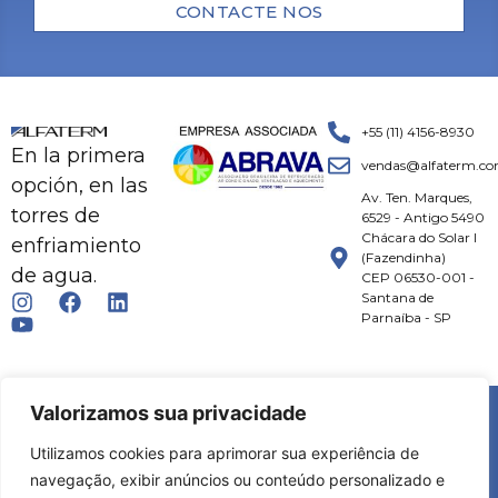
CONTACTE NOS
+55 (11) 4156-8930
En la primera
vendas@alfaterm.co
opción, en las
Av. Ten. Marques,
torres de
6529 - Antigo 5490
Chácara do Solar I
enfriamiento
(Fazendinha)
de agua.
CEP 06530-001 -
Santana de
Parnaíba - SP
© 2026 ALFATERM | TODOS OS DIREITOS RESERVADOS.
Valorizamos sua privacidade
Utilizamos cookies para aprimorar sua experiência de
DESENVOLVIMENTO:
MKT FLOW
|
SPHEREA
navegação, exibir anúncios ou conteúdo personalizado e