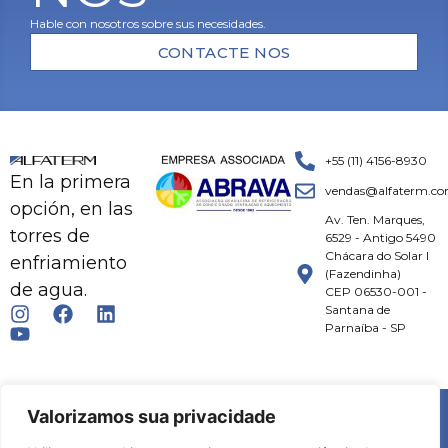
Hable con nosotros sobre sus necesidades.
CONTACTE NOS
+55 (11) 4156-8930
En la primera
vendas@alfaterm.co
opción, en las
Av. Ten. Marques,
torres de
6529 - Antigo 5490
Chácara do Solar I
enfriamiento
(Fazendinha)
de agua.
CEP 06530-001 -
Santana de
Parnaíba - SP
© 2026 ALFATERM | TODOS OS DIREITOS RESERVADOS.
Valorizamos sua privacidade