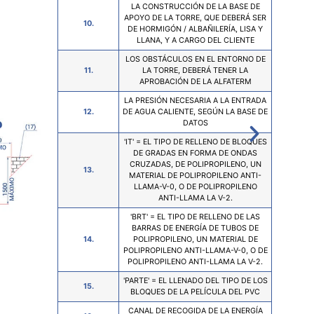
LA CONSTRUCCIÓN DE LA BASE DE
APOYO DE LA TORRE, QUE DEBERÁ SER
10.
DE HORMIGÓN / ALBAÑILERÍA, LISA Y
LLANA, Y A CARGO DEL CLIENTE
LOS OBSTÁCULOS EN EL ENTORNO DE
11.
LA TORRE, DEBERÁ TENER LA
APROBACIÓN DE LA ALFATERM
LA PRESIÓN NECESARIA A LA ENTRADA
EL VO
12.
DE AGUA CALIENTE, SEGÚN LA BASE DE
DATOS
'IT' = EL TIPO DE RELLENO DE BLOQUES
CON UN
DE GRADAS EN FORMA DE ONDAS
AX
CRUZADAS, DE POLIPROPILENO, UN
13.
MATERIAL DE POLIPROPILENO ANTI-
LLAMA-V-0, O DE POLIPROPILENO
ANTI-LLAMA LA V-2.
'BRT' = EL TIPO DE RELLENO DE LAS
BARRAS DE ENERGÍA DE TUBOS DE
14.
POLIPROPILENO, UN MATERIAL DE
POLIPROPILENO ANTI-LLAMA-V-0, O DE
POLIPROPILENO ANTI-LLAMA LA V-2.
'PARTE' = EL LLENADO DEL TIPO DE LOS
15.
BLOQUES DE LA PELÍCULA DEL PVC
CANAL DE RECOGIDA DE LA ENERGÍA