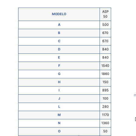
ENAJE
ASP
MODELO
50
TACIÓN
A
500
P
B
670
DA DE
C
670
DE UN
D
840
DE AGUA
E
840
ZCO DE
F
1540
DE AGUA
G
1860
LOTADOR)
H
150
ADA Y
I
895
DE UN
J
100
.
L
280
EGA
M
1170
N
1360
DAD DE
 DE
O
50