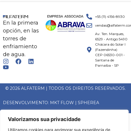
+55 (11) 4156-8930
En la primera
vendas@alfaterm.co
opción, en las
Av. Ten. Marques,
torres de
6529 - Antigo 5490
Chácara do Solar I
enfriamiento
(Fazendinha)
de agua.
CEP 06530-001 -
Santana de
Parnaíba - SP
© 2026 ALFATERM | TODOS OS DIREITOS RESERVADOS.
DESENVOLVIMENTO:
MKT FLOW
|
SPHEREA
Valorizamos sua privacidade
Utilizamos cookies para aprimorar sua experiência de