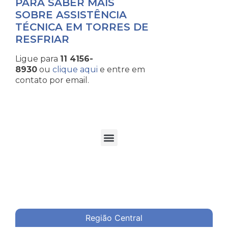
PARA SABER MAIS
SOBRE ASSISTÊNCIA
TÉCNICA EM TORRES DE
RESFRIAR
Ligue para
11 4156-
8930
ou
clique aqui
e entre em
contato por email.
TORRES DE RESFRIAMENTO DE ÁGUA EM PROCESSOS INDUSTRIAIS
Região Central