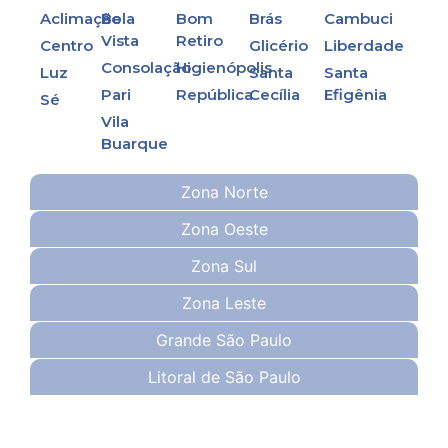
Aclimação
Bela
Bom
Brás
Cambuci
Vista
Retiro
Centro
Glicério
Liberdade
Consolação
Higienópolis
Luz
Santa
Santa
Pari
República
Cecília
Efigênia
Sé
Vila
Buarque
Zona Norte
Zona Oeste
Zona Sul
Zona Leste
Grande São Paulo
Litoral de São Paulo