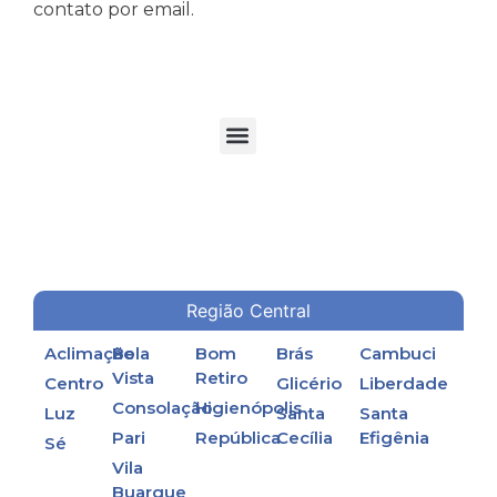
contato por email.
TORRES DE RESFRIAMENTO DE ÁGUA EM PROCESSOS INDUSTRIAIS
Região Central
Aclimação
Bela
Bom
Brás
Cambuci
Vista
Retiro
Centro
Glicério
Liberdade
Consolação
Higienópolis
Luz
Santa
Santa
Pari
República
Cecília
Efigênia
Sé
Vila
Buarque