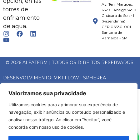
opción, en las
Av. Ten. Marques,
torres de
6529 - Antigo 5490
Chácara do Solar I
enfriamiento
(Fazendinha)
de agua.
CEP 06530-001 -
Santana de
Parnaíba - SP
© 2026 ALFATERM | TODOS OS DIREITOS RESERVADOS.
DESENVOLVIMENTO:
MKT FLOW
|
SPHEREA
Valorizamos sua privacidade
Utilizamos cookies para aprimorar sua experiência de
navegação, exibir anúncios ou conteúdo personalizado e
analisar nosso tráfego. Ao clicar em “Aceitar”, você
concorda com nosso uso de cookies.