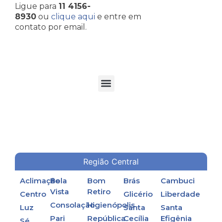
Ligue para
11 4156-
8930
ou
clique aqui
e entre em
contato por email.
TORRES DE RESFRIAMENTO DE ÁGUA EM PROCESSOS INDUSTRIAIS
Região Central
Aclimação
Bela
Bom
Brás
Cambuci
Vista
Retiro
Centro
Glicério
Liberdade
Consolação
Higienópolis
Luz
Santa
Santa
Pari
República
Cecília
Efigênia
Sé