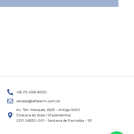
+55 (11) 4156-8930
vendas@alfaterm.com.br
Av. Ten. Marques, 6529 - Antigo 5490
Chácara do Solar I (Fazendinha)
CEP 06530-001 - Santana de Parnaíba - SP