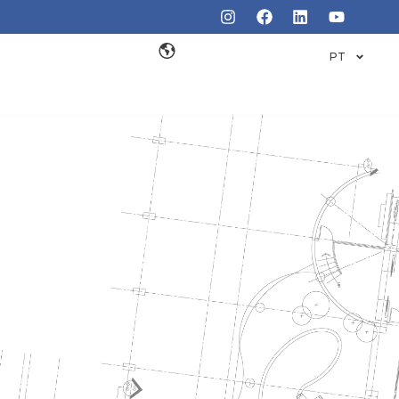
PT
RE DE
O