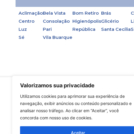
Aclimação
Bela Vista
Bom Retiro
Brás
C
Centro
Consolação
Higienópolis
Glicério
L
Luz
Pari
República
Santa Cecília
S
Sé
Vila Buarque
Valorizamos sua privacidade
Utilizamos cookies para aprimorar sua experiência de
En la primera opción, en las torres de enfri
navegação, exibir anúncios ou conteúdo personalizado e
agua.
analisar nosso tráfego. Ao clicar em “Aceitar”, você
concorda com nosso uso de cookies.
Aceitar