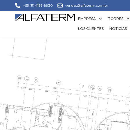
+55 (11) 4156-8930
vendas@alfaterm.com.br
EMPRESA
TORRES
LOS CLIENTES
NOTICIAS
CONS