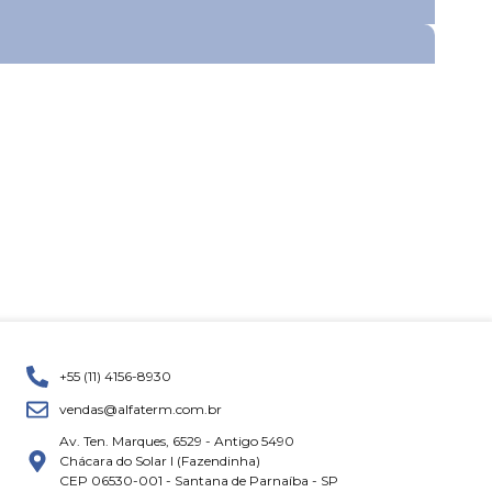
+55 (11) 4156-8930
vendas@alfaterm.com.br
Av. Ten. Marques, 6529 - Antigo 5490
Chácara do Solar I (Fazendinha)
CEP 06530-001 - Santana de Parnaíba - SP