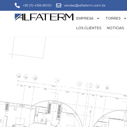
+55 (11) 4156-8930
vendas@alfaterm.com.br
EMPRESA
TORRES
LOS CLIENTES
NOTICIAS
TORRE D