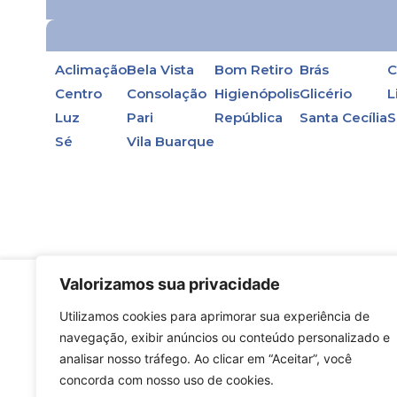
Aclimação
Bela Vista
Bom Retiro
Brás
C
Centro
Consolação
Higienópolis
Glicério
L
Luz
Pari
República
Santa Cecília
S
Sé
Vila Buarque
Valorizamos sua privacidade
Utilizamos cookies para aprimorar sua experiência de
En la primera opción, en las torres de enfri
navegação, exibir anúncios ou conteúdo personalizado e
agua.
analisar nosso tráfego. Ao clicar em “Aceitar”, você
concorda com nosso uso de cookies.