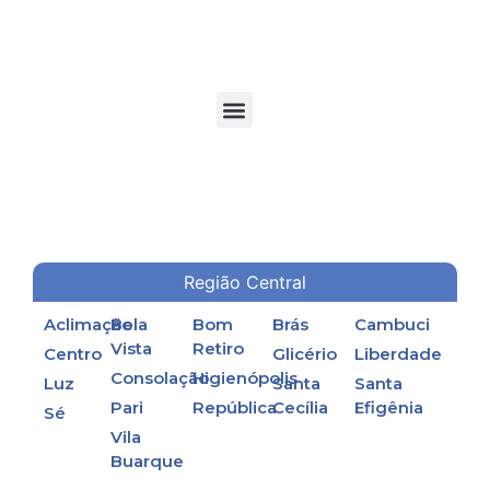
TORRES DE RESFRIAMENTO DE ÁGUA EM PROCESSOS INDUSTRIAIS
Região Central
Aclimação
Bela
Bom
Brás
Cambuci
Vista
Retiro
Centro
Glicério
Liberdade
Consolação
Higienópolis
Luz
Santa
Santa
Pari
República
Cecília
Efigênia
Sé
Vila
Buarque