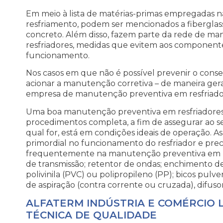
Em meio à lista de matérias-primas empregadas na
resfriamento, podem ser mencionados a fiberglass 
concreto. Além disso, fazem parte da rede de m
resfriadores, medidas que evitem aos component
funcionamento.
Nos casos em que não é possível prevenir o conser
acionar a manutenção corretiva – de maneira g
empresa de manutenção preventiva em resfriado
Uma boa manutenção preventiva em resfriadores 
procedimentos completa, a fim de assegurar ao se
qual for, está em condições ideais de operação.
primordial no funcionamento do resfriador e prec
frequentemente na manutenção preventiva em res
de transmissão; retentor de ondas; enchimento de
polivinila (PVC) ou polipropileno (PP); bicos pulv
de aspiração (contra corrente ou cruzada), difus
ALFATERM INDÚSTRIA E COMÉRCIO L
TÉCNICA DE QUALIDADE