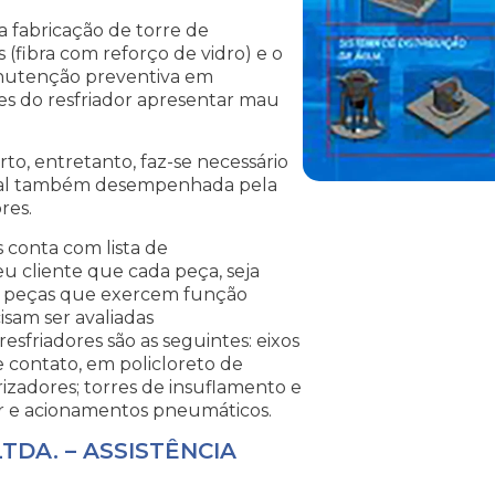
 fabricação de torre de
(fibra com reforço de vidro) e o
anutenção preventiva em
es do resfriador apresentar mau
to, entretanto, faz-se necessário
eral também desempenhada pela
res.
conta com lista de
u cliente que cada peça, seja
 As peças que exercem função
isam ser avaliadas
friadores são as seguintes: eixos
 contato, em policloreto de
erizadores; torres de insuflamento e
or e acionamentos pneumáticos.
TDA. – ASSISTÊNCIA