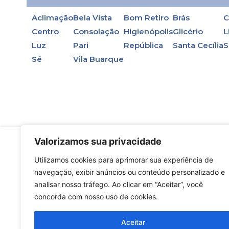
Aclimação
Bela Vista
Bom Retiro
Brás
C
Centro
Consolação
Higienópolis
Glicério
L
Luz
Pari
República
Santa Cecília
S
Sé
Vila Buarque
Valorizamos sua privacidade
Utilizamos cookies para aprimorar sua experiência de
En la primera opción, en las torres de enfri
navegação, exibir anúncios ou conteúdo personalizado e
agua.
analisar nosso tráfego. Ao clicar em “Aceitar”, você
concorda com nosso uso de cookies.
Aceitar