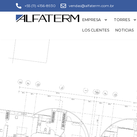
+55 (11) 4156-8930
vendas@alfaterm.com.br
EMPRESA
TORRES
LOS CLIENTES
NOTICIAS
MANUTE