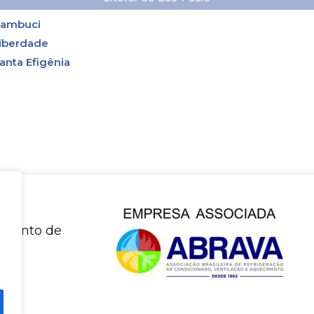
ambuci
iberdade
anta Efigênia
amiento de