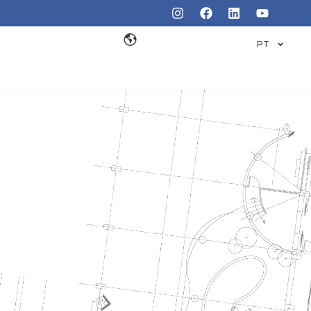
PT
TIVA EM
S