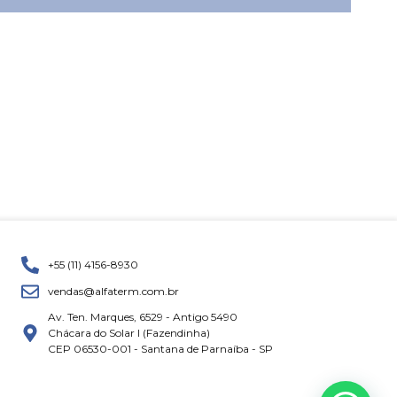
+55 (11) 4156-8930
vendas@alfaterm.com.br
Av. Ten. Marques, 6529 - Antigo 5490
Chácara do Solar I (Fazendinha)
CEP 06530-001 - Santana de Parnaíba - SP