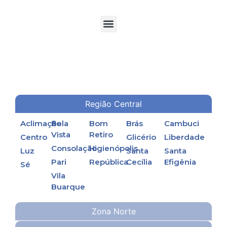
TORRES DE RESFRIAMENTO DE ÁGUA EM PROCESSOS INDUSTRIAIS
Região Central
Aclimação
Bela
Bom
Brás
Cambuci
Vista
Retiro
Centro
Glicério
Liberdade
Consolação
Higienópolis
Luz
Santa
Santa
Pari
República
Cecília
Efigênia
Sé
Vila
Buarque
Zona Norte