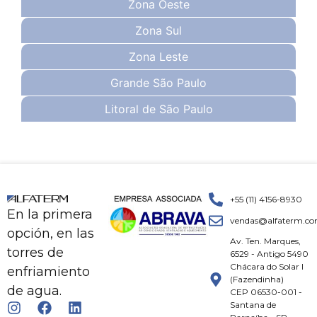
Zona Oeste
Zona Sul
Zona Leste
Grande São Paulo
Litoral de São Paulo
+55 (11) 4156-8930
En la primera
vendas@alfaterm.co
opción, en las
Av. Ten. Marques,
torres de
6529 - Antigo 5490
Chácara do Solar I
enfriamiento
(Fazendinha)
de agua.
CEP 06530-001 -
Santana de