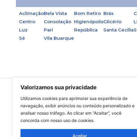
Aclimação
Bela Vista
Bom Retiro
Brás
C
Centro
Consolação
Higienópolis
Glicério
L
Luz
Pari
República
Santa Cecília
S
Sé
Vila Buarque
Valorizamos sua privacidade
Utilizamos cookies para aprimorar sua experiência de
The very first choice in the cooling water.
navegação, exibir anúncios ou conteúdo personalizado e
analisar nosso tráfego. Ao clicar em “Aceitar”, você
concorda com nosso uso de cookies.
Aceitar