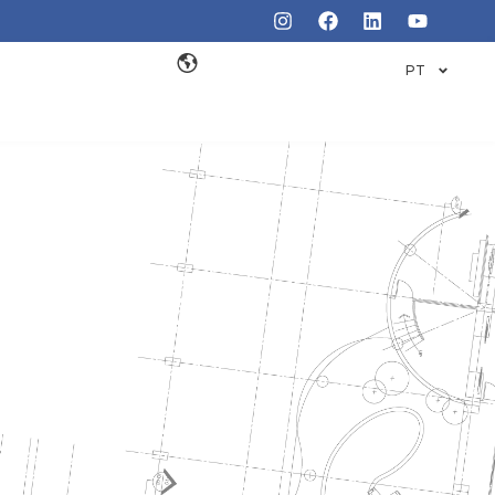
PT
RE DE
O