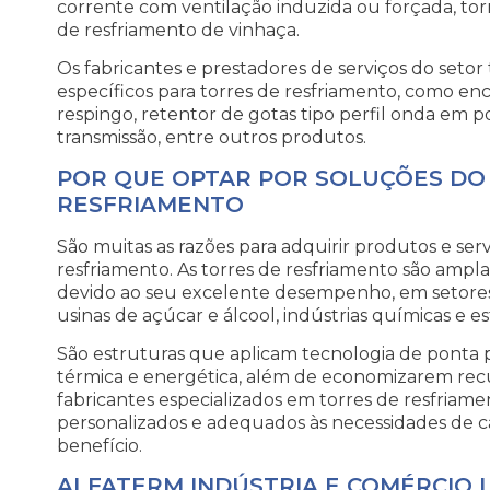
corrente com ventilação induzida ou forçada, tor
de resfriamento de vinhaça.
Os fabricantes e prestadores de serviços do se
específicos para torres de resfriamento, como e
respingo, retentor de gotas tipo perfil onda em pol
transmissão, entre outros produtos.
POR QUE OPTAR POR SOLUÇÕES DO
RESFRIAMENTO
São muitas as razões para adquirir produtos e ser
resfriamento. As torres de resfriamento são amp
devido ao seu excelente desempenho, em setores 
usinas de açúcar e álcool, indústrias químicas e e
São estruturas que aplicam tecnologia de ponta p
térmica e energética, além de economizarem rec
fabricantes especializados em torres de resfri
personalizados e adequados às necessidades de c
benefício.
ALFATERM INDÚSTRIA E COMÉRCIO L