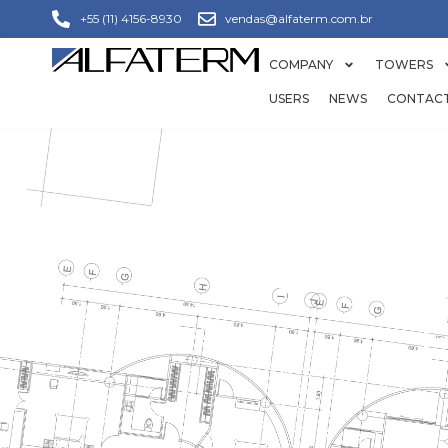
+55 (11) 4156-8930
vendas@alfaterm.com.br
COMPANY
TOWERS
USERS
NEWS
CONTAC
COMÉ