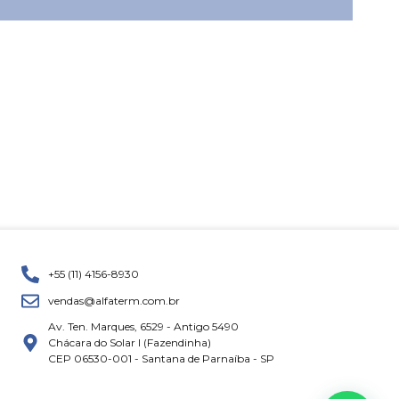
+55 (11) 4156-8930
vendas@alfaterm.com.br
Av. Ten. Marques, 6529 - Antigo 5490
Chácara do Solar I (Fazendinha)
CEP 06530-001 - Santana de Parnaíba - SP