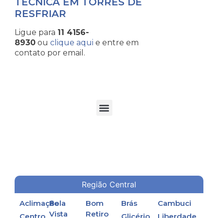
TÉCNICA EM TORRES DE
RESFRIAR
Ligue para
11 4156-
8930
ou
clique aqui
e entre em
contato por email.
TORRES DE RESFRIAMENTO DE ÁGUA EM PROCESSOS INDUSTRIAIS
Região Central
Aclimação
Bela
Bom
Brás
Cambuci
Vista
Retiro
Centro
Glicério
Liberdade