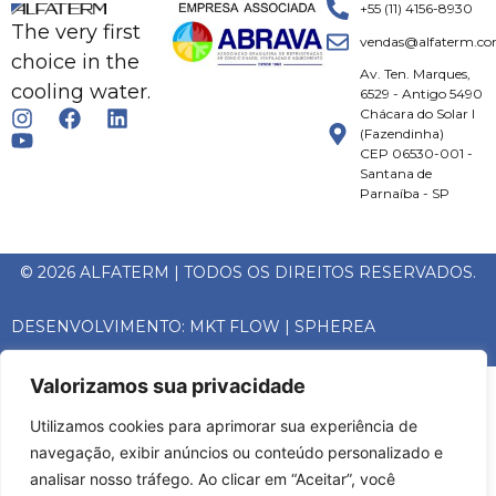
+55 (11) 4156-8930
The very first
vendas@alfaterm.co
choice in the
Av. Ten. Marques,
cooling water.
6529 - Antigo 5490
Chácara do Solar I
(Fazendinha)
CEP 06530-001 -
Santana de
Parnaíba - SP
© 2026 ALFATERM | TODOS OS DIREITOS RESERVADOS.
DESENVOLVIMENTO:
MKT FLOW
|
SPHEREA
Valorizamos sua privacidade
Utilizamos cookies para aprimorar sua experiência de
navegação, exibir anúncios ou conteúdo personalizado e
analisar nosso tráfego. Ao clicar em “Aceitar”, você