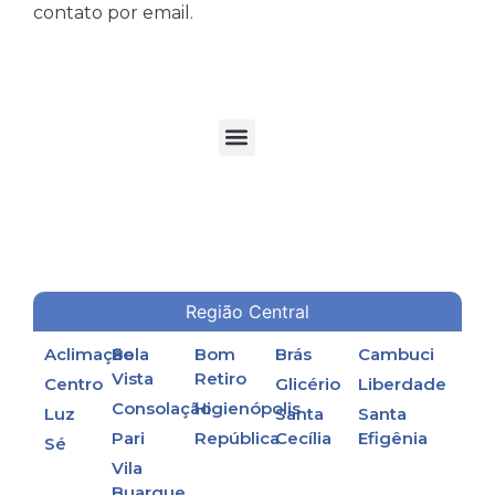
contato por email.
TORRES DE RESFRIAMENTO DE ÁGUA EM PROCESSOS INDUSTRIAIS
Região Central
Aclimação
Bela
Bom
Brás
Cambuci
Vista
Retiro
Centro
Glicério
Liberdade
Consolação
Higienópolis
Luz
Santa
Santa
Pari
República
Cecília
Efigênia
Sé
Vila
Buarque