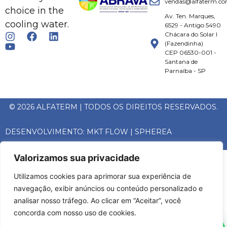
vendas@alfaterm.co
choice in the
Av. Ten. Marques,
cooling water.
6529 - Antigo 5490
Chácara do Solar I
(Fazendinha)
CEP 06530-001 -
Santana de
Parnaíba - SP
© 2026 ALFATERM | TODOS OS DIREITOS RESERVADOS.
DESENVOLVIMENTO:
MKT FLOW
|
SPHEREA
Valorizamos sua privacidade
Utilizamos cookies para aprimorar sua experiência de
navegação, exibir anúncios ou conteúdo personalizado e
analisar nosso tráfego. Ao clicar em “Aceitar”, você
concorda com nosso uso de cookies.