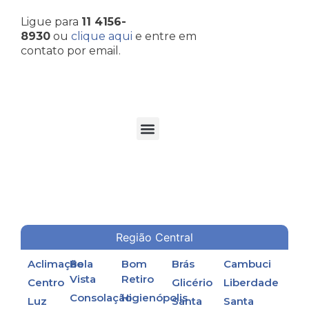
Ligue para
11 4156-
8930
ou
clique aqui
e entre em
contato por email.
TORRES DE RESFRIAMENTO DE ÁGUA EM PROCESSOS INDUSTRIAIS
Região Central
Aclimação
Bela
Bom
Brás
Cambuci
Vista
Retiro
Centro
Glicério
Liberdade
Consolação
Higienópolis
Luz
Santa
Santa