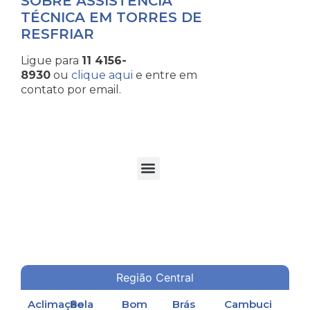
SOBRE ASSISTÊNCIA
TÉCNICA EM TORRES DE
RESFRIAR
Ligue para
11 4156-
8930
ou
clique aqui
e entre em
contato por email.
TORRES DE RESFRIAMENTO DE ÁGUA EM PROCESSOS INDUSTRIAIS
Região Central
Aclimação
Bela
Bom
Brás
Cambuci