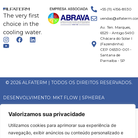
+55 (11) 4156-8930
The very first
vendas@alfaterm.co
choice in the
Av. Ten. Marques,
cooling water.
6529 - Antigo 5490
Chácara do Solar I
(Fazendinha)
CEP 06530-001 -
Santana de
Parnaíba - SP
© 2026 ALFATERM | TODOS OS DIREITOS RESERVADOS.
DESENVOLVIMENTO:
MKT FLOW
|
SPHEREA
Valorizamos sua privacidade
Utilizamos cookies para aprimorar sua experiência de
navegação, exibir anúncios ou conteúdo personalizado e