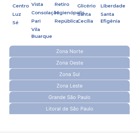
Vista
Retiro
Centro
Glicério
Liberdade
Consolação
Higienópolis
Luz
Santa
Santa
Pari
República
Cecília
Efigênia
Sé
Vila
Buarque
Zona Norte
Zona Oeste
Zona Sul
Zona Leste
Grande São Paulo
Litoral de São Paulo