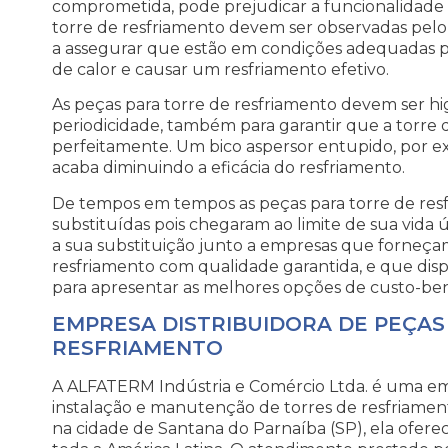
comprometida, pode prejudicar a funcionalidade
torre de resfriamento devem ser observadas pel
a assegurar que estão em condições adequadas pa
de calor e causar um resfriamento efetivo.
As peças para torre de resfriamento devem ser hi
periodicidade, também para garantir que a torre 
perfeitamente. Um bico aspersor entupido, por e
acaba diminuindo a eficácia do resfriamento.
De tempos em tempos as peças para torre de res
substituídas pois chegaram ao limite de sua vida út
a sua substituição junto a empresas que forneça
resfriamento com qualidade garantida, e que dis
para apresentar as melhores opções de custo-benef
EMPRESA DISTRIBUIDORA DE PEÇAS
RESFRIAMENTO
A ALFATERM Indústria e Comércio Ltda. é uma emp
instalação e manutenção de torres de resfriament
na cidade de Santana do Parnaíba (SP), ela ofere