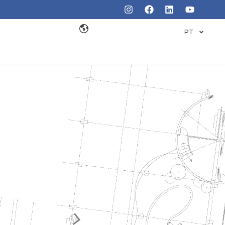
PT
E DE
O