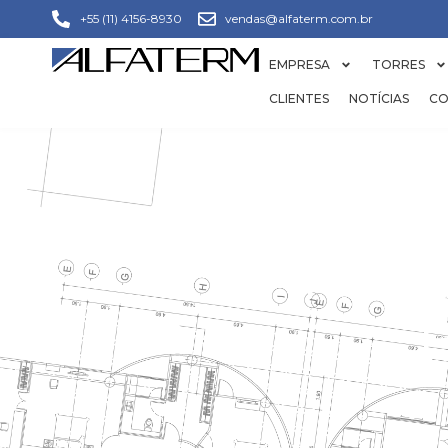
+55 (11) 4156-8930
vendas@alfaterm.com.br
EMPRESA
TORRES
CLIENTES
NOTÍCIAS
CO
PEÇ