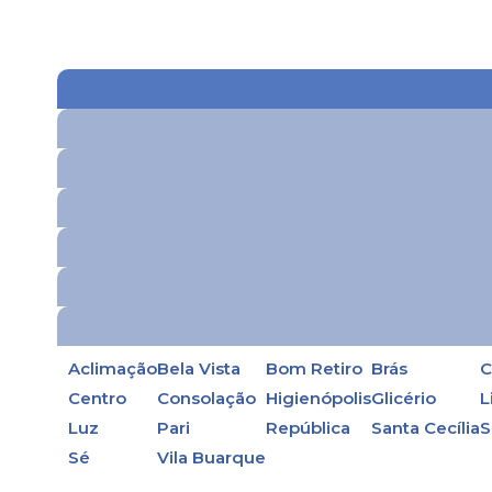
Aclimação
Bela Vista
Bom Retiro
Brás
C
Centro
Consolação
Higienópolis
Glicério
L
Luz
Pari
República
Santa Cecília
S
Sé
Vila Buarque