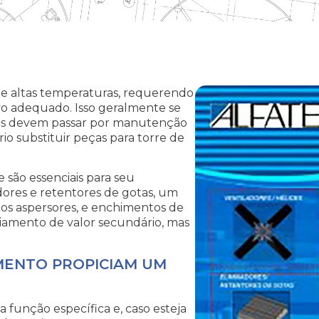
ge altas temperaturas, requerendo
vo adequado. Isso geralmente se
rres devem passar por manutenção
rio substituir peças para torre de
e são essenciais para seu
dores e retentores de gotas, um
cos aspersores, e enchimentos de
riamento de valor secundário, mas
MENTO PROPICIAM UM
função específica e, caso esteja