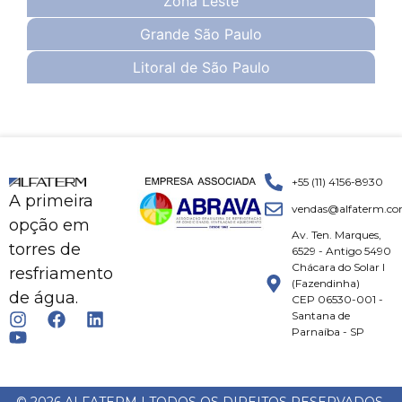
Zona Leste
Grande São Paulo
Litoral de São Paulo
+55 (11) 4156-8930
A primeira
vendas@alfaterm.co
opção em
Av. Ten. Marques,
torres de
6529 - Antigo 5490
Chácara do Solar I
resfriamento
(Fazendinha)
de água.
CEP 06530-001 -
Santana de
Parnaíba - SP