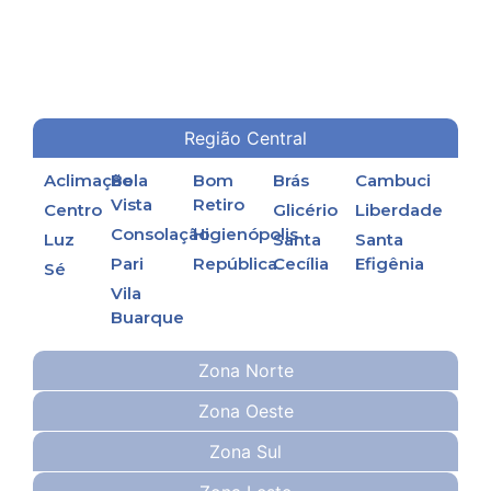
Região Central
Aclimação
Bela
Bom
Brás
Cambuci
Vista
Retiro
Centro
Glicério
Liberdade
Consolação
Higienópolis
Luz
Santa
Santa
Pari
República
Cecília
Efigênia
Sé
Vila
Buarque
Zona Norte
Zona Oeste
Zona Sul