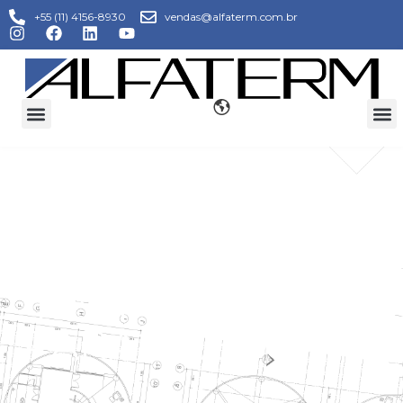
+55 (11) 4156-8930
vendas@alfaterm.com.br
TORRES DE
RESFRIAMENTO
PARA INJETORAS