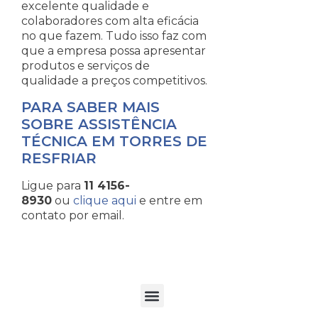
excelente qualidade e
colaboradores com alta eficácia
no que fazem. Tudo isso faz com
que a empresa possa apresentar
produtos e serviços de
qualidade a preços competitivos.
PARA SABER MAIS
SOBRE ASSISTÊNCIA
TÉCNICA EM TORRES DE
RESFRIAR
Ligue para
11 4156-
8930
ou
clique aqui
e entre em
contato por email.
TORRES DE RESFRIAMENTO DE ÁGUA EM PROCESSOS INDUSTRIAIS