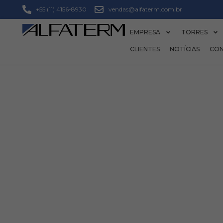
+55 (11) 4156-8930
vendas@alfaterm.com.br
EMPRESA
TORRES
CLIENTES
NOTÍCIAS
CO